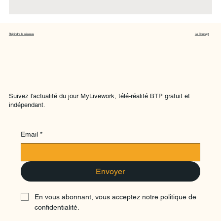
Rejoindre le réseaux
Le Concept
Suivez l'actualité du jour MyLivework, télé-réalité BTP gratuit et
indépendant.
Email
*
Envoyer
En vous abonnant, vous acceptez notre politique de 
confidentialité.