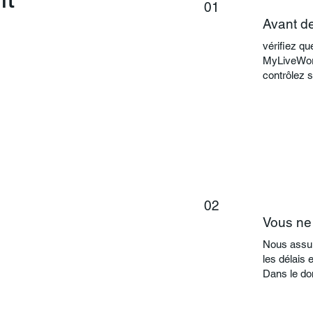
01
Avant de
vérifiez q
MyLiveWork
contrôlez s
02
Vous ne
Nous assur
les délais 
Dans le dom