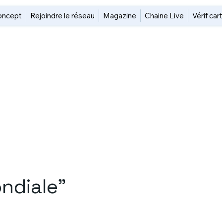
oncept
Rejoindre le réseau
Magazine
Chaine Live
Vérif car
ndiale"