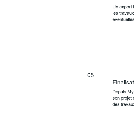
Un expert M
les travaux
éventuelle
05
Finalisa
Depuis MyLi
son projet 
des travaux