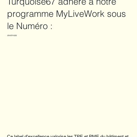
Turquoise67 adhère à notre
programme MyLiveWork sous
le Numéro :
2543T4D3Z
Ce label d’excellence valorise les TPE et PME du bâtiment et