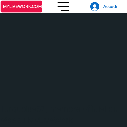
Accedi
MYLIVEWORK.COM
Turquoise67, membre officiel du
réseau MyLiveWork