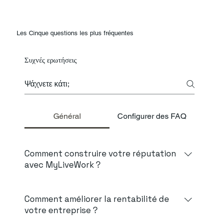
Les Cinque questions les plus fréquentes
Συχνές ερωτήσεις
Général
Configurer des FAQ
Comment construire votre réputation
avec MyLiveWork ?
Notre concept unique en Europe est dans le Monde,
une publicité Live télé-réalité vous permet de la
Comment améliorer la rentabilité de
votre entreprise ?
diffusion en continu de vos travaux en cour jusqu'à la